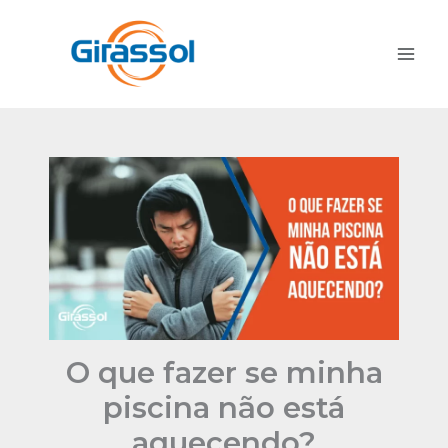
Ir
para
o
conteúdo
O que fazer se minha
piscina não está
aquecendo?